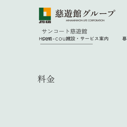
サンコート慈遊館
sun-court
HOME
施設・サービス案内
暮
料金