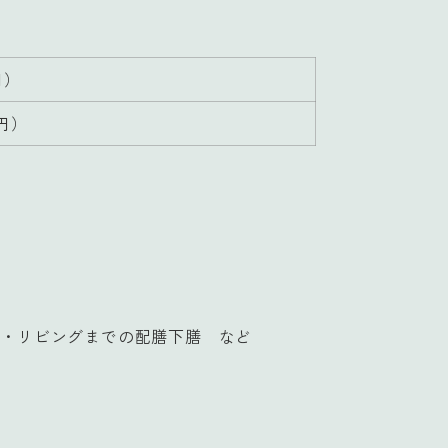
円）
0円）
理・リビングまでの配膳下膳 など